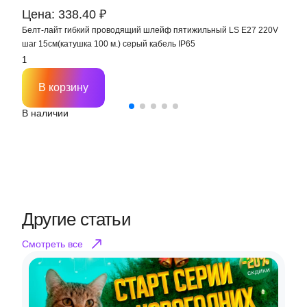
Цена: 338.40 ₽
Ц
Белт-лайт гибкий проводящий шлейф пятижильный LS Е27 220V
С
шаг 15см(катушка 100 м.) серый кабель IP65
В корзину
В наличии
В
Другие статьи
Смотреть все