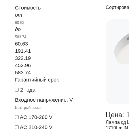
Стоимость
Сортирова
от
до
60.63
191.41
322.19
452.96
583.74
Гарантийный срок
2 года
Входное напряжение, V
Цена: 1
AC 170-260 V
Лампа сд 
AC 210-240 V
1710Lm I