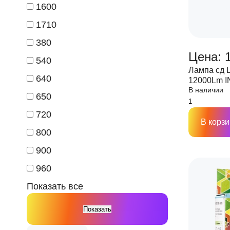
1600
1710
380
Цена: 1
540
Лампа сд 
640
12000Lm 
В наличии
650
720
В корзи
800
900
960
Показать все