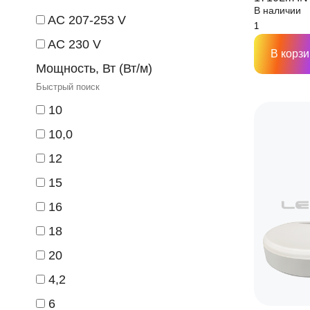
В наличии
AC 207-253 V
AC 230 V
В корзи
Мощность, Вт (Вт/м)
10
10,0
12
15
16
18
20
4,2
6