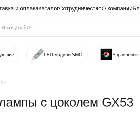
тавка и оплата
Каталог
Сотрудничество
О компании
Бл
тующие
LED модули SMD
Управление
X53
 лампы с цоколем GX53