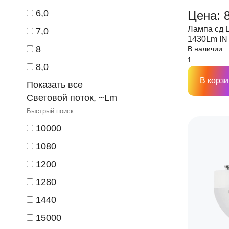
6,0
Цена: 
Лампа сд 
7,0
1430Lm I
8
В наличии
8,0
В корзи
Показать все
Световой поток, ~Lm
10000
1080
1200
1280
1440
15000