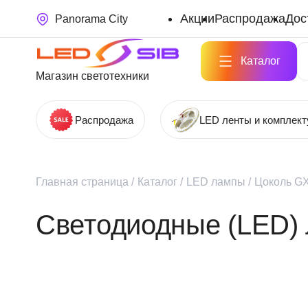
Акции
Распродажа
Дос
Panorama City
Каталог
Магазин светотехники
Распродажа
LED ленты и комплек
Главная страница
/
Каталог
/
LED лампы
/
Цоколь G
Светодиодные (LED)