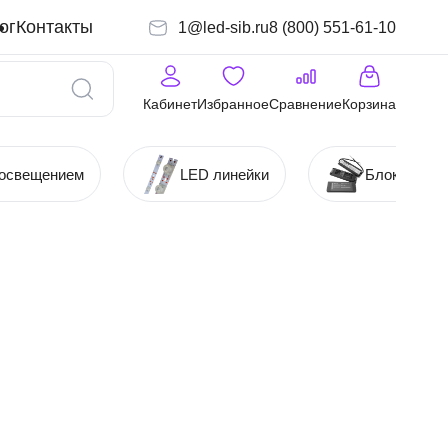
ог
Контакты
1@led-sib.ru
8 (800) 551-61-10
Кабинет
Избранное
Сравнение
Корзина
 освещением
LED линейки
Блоки (Ист