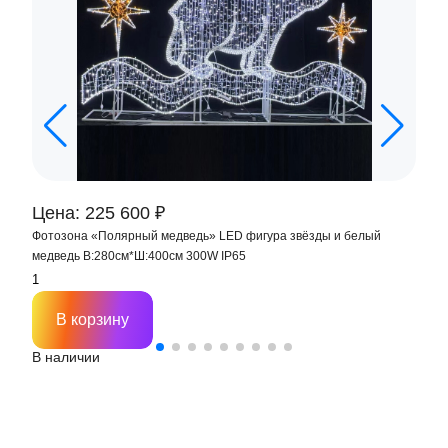
Цена: 225 600 ₽
Ц
Фотозона «Полярный медведь» LED фигура звёзды и белый
К
медведь В:280см*Ш:400см 300W IP65
I
В корзину
В наличии
В