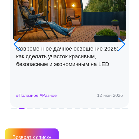
 дачное освещение 2026:
ТОП 5 идей для де
участок красивым,
гирляндой
и экономичным на LED
ное
12 июн 2026
#Полезное #Разное
Возврат к списку