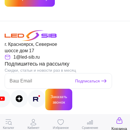
г. Красноярск, Северное
шоссе дом 17
1@led-sib.ru
Подпишитесь на рассылку
Скидки, статьи и новости раз в месяц
Подписаться
Заказать
звонок
Вся информация на сайте носит справочный характер и не
является публичной офертой, определяемой статьей 437 ГК РФ не
Каталог
Кабинет
Избранное
Сравнение
Корзина
все товары, представленные на сайте, могут быть доступны к