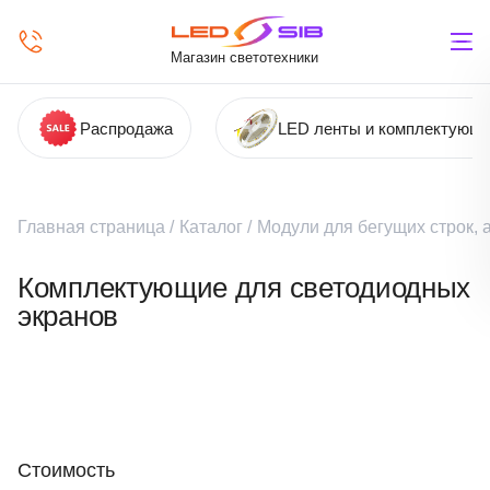
Магазин светотехники
Распродажа
LED ленты и комплектующ
Главная страница
/
Каталог
/
Модули для бегущих строк,
Комплектующие для светодиодных
экранов
Стоимость