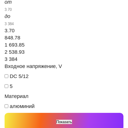
от
до
3.70
848.78
1 693.85
2 538.93
3 384
Входное напряжение, V
DC 5/12
5
Материал
алюминий