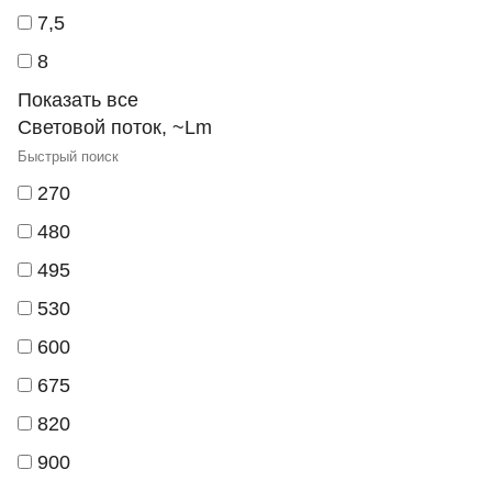
7,5
8
Показать все
Световой поток, ~Lm
270
480
495
530
600
675
820
900