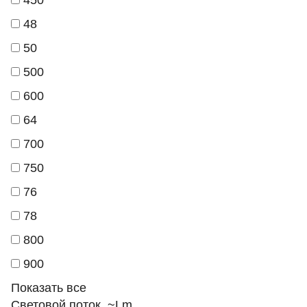
450
48
50
500
600
64
700
750
76
78
800
900
Показать все
Световой поток, ~Lm