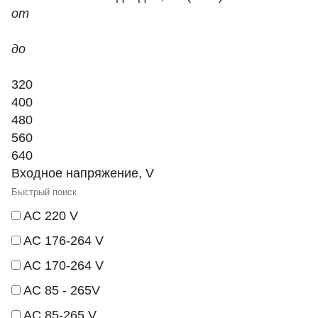
от
до
320
400
480
560
640
Входное напряжение, V
AC 220 V
AC 176-264 V
AC 170-264 V
AC 85 - 265V
AC 85-265 V