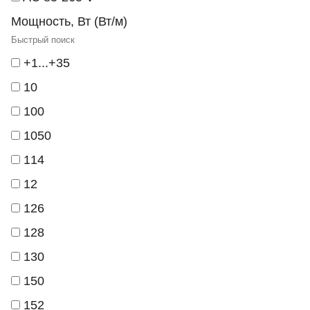
Мощность, Вт (Вт/м)
+1...+35
10
100
1050
114
12
126
128
130
150
152