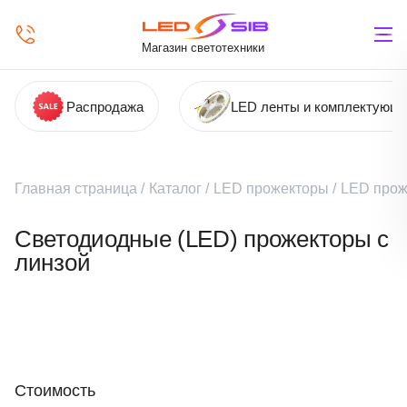
Магазин светотехники
Распродажа
LED ленты и комплектующ
Главная страница
/
Каталог
/
LED прожекторы
/
LED прож
Светодиодные (LED) прожекторы с
линзой
Стоимость