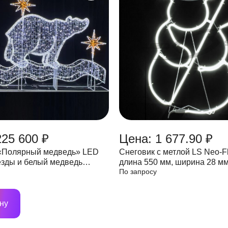
225 600 ₽
Цена: 1 677.90 ₽
«Полярный медведь» LED
Снеговик с метлой LS Neo-F
ёзды и белый медведь
длина 550 мм, ширина 28 м
По запросу
:400см 300W IP65
ну