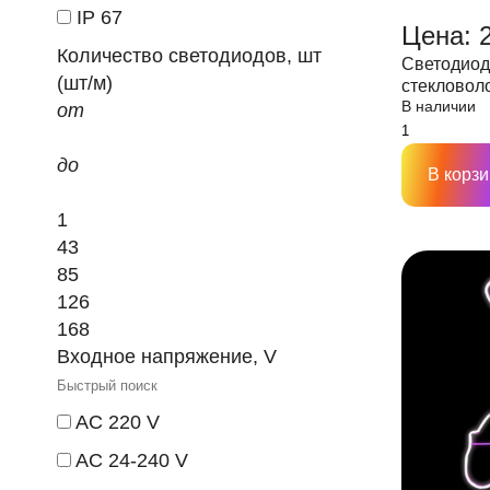
IP 67
Цена: 
Количество светодиодов, шт
Светодиод
(шт/м)
стеклово
В наличии
LS 130/130
от
питания I
до
В корзи
1
43
85
126
168
Входное напряжение, V
AC 220 V
AC 24-240 V