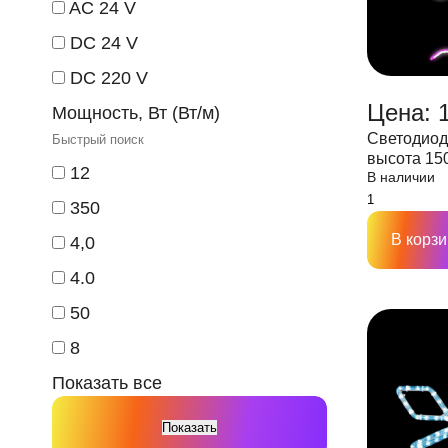
AC 24 V
DC 24 V
DC 220 V
Цена: 
Мощность, Вт (Вт/м)
Светодиод
высота 15
12
В наличии
350
В корзи
4,0
4.0
50
8
Показать все