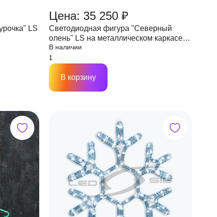
Цена: 35 250 ₽
урочка" LS
Светодиодная фигура "Северный
олень" LS на металлическом каркасе
В наличии
белый высота 1,35 м
В корзину