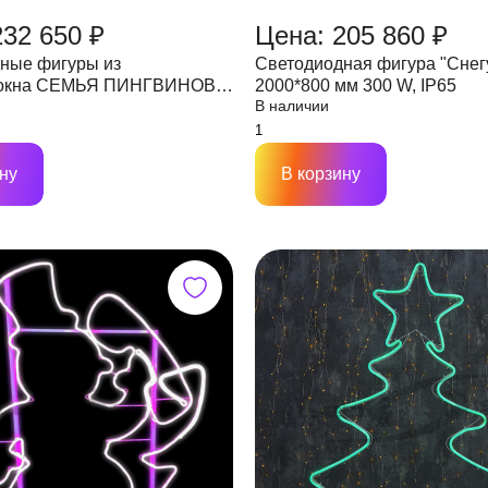
232 650 ₽
Цена: 205 860 ₽
ные фигуры из
Светодиодная фигура "Снег
локна СЕМЬЯ ПИНГВИНОВ
2000*800 мм 300 W, IP65
В наличии
/52 см. высот, 24V блок
P67
ну
В корзину