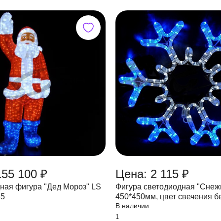
155 100 ₽
Цена: 2 115 ₽
ная фигура "Дед Мороз" LS
Фигура светодиодная "Снеж
65
450*450мм, цвет свечения б
В наличии