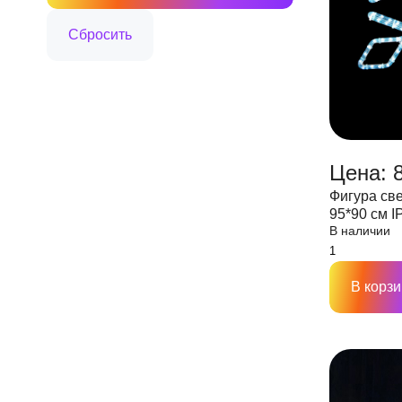
Цена: 
Фигура св
95*90 см I
В наличии
В корзи