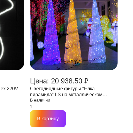
Цена: 20 938.50 ₽
lex 220V
Светодиодные фигуры "Ёлка
м
пирамида" LS на металлическом
В наличии
каркасе высота 1,5м
В корзину