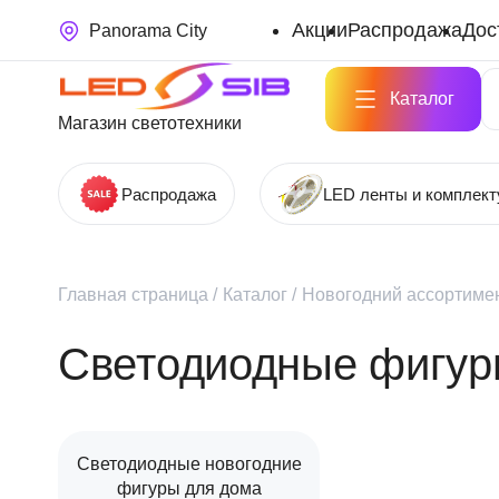
Акции
Распродажа
Дос
Panorama City
Каталог
Магазин светотехники
Распродажа
LED ленты и комплек
Главная страница
/
Каталог
/
Новогодний ассортимен
Светодиодные фигу
Светодиодные новогодние
фигуры для дома