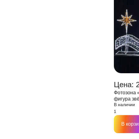
Цена: 
Фотозона 
фигура зв
В наличии
В:280см*Ш
В корзи