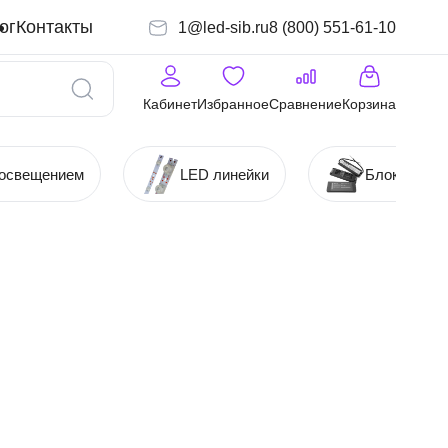
ог
Контакты
1@led-sib.ru
8 (800) 551-61-10
Кабинет
Избранное
Сравнение
Корзина
 освещением
LED линейки
Блоки (Ист