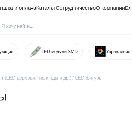
тавка и оплата
Каталог
Сотрудничество
О компании
Бл
тующие
LED модули SMD
Управление
т (LED деревья, гирлянды и др.)
/
LED фигуры
ры