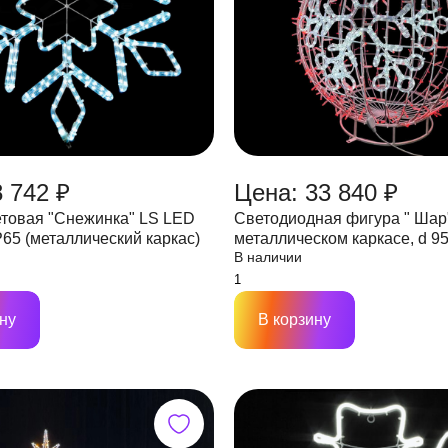
8 742 ₽
Цена: 33 840 ₽
етовая "Снежинка" LS LED
Светодиодная фигура " Шар
P65 (металлический каркас)
металлическом каркасе, d 9
В наличии
ну
В корзину