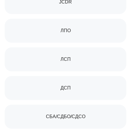
JCDR
ЛПО
ЛСП
ДСП
СБА/СДБО/СДСО