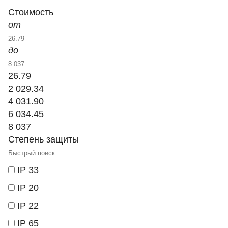
Стоимость
от
до
26.79
2 029.34
4 031.90
6 034.45
8 037
Степень защиты
IP 33
IP 20
IP 22
IP 65