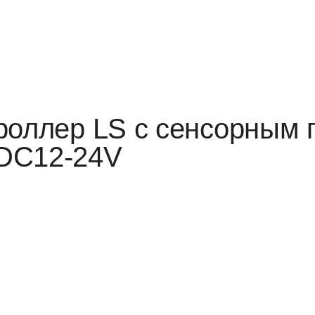
роллер LS с сенсорным 
DC12-24V