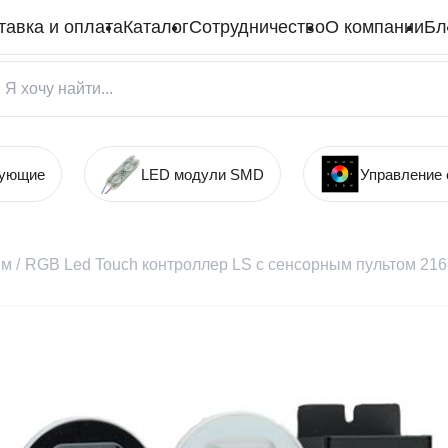
тавка и оплата
Каталог
Сотрудничество
О компании
Бл
тующие
LED модули SMD
Управление
ем
/
RGB Led Touch контроллер LS с сенсорным пультом 2