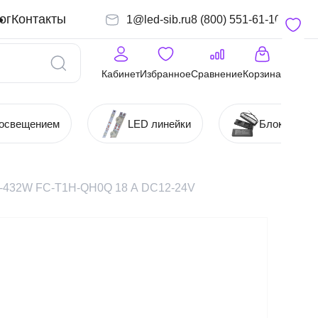
ог
Контакты
1@led-sib.ru
8 (800) 551-61-10
Кабинет
Избранное
Сравнение
Корзина
 освещением
LED линейки
Блоки (Ист
16-432W FC-T1H-QH0Q 18 А DC12-24V