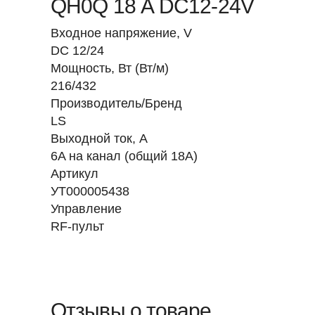
QH0Q 18 А DC12-24V
Входное напряжение, V
DC 12/24
Мощность, Вт (Вт/м)
216/432
Производитель/Бренд
LS
Выходной ток, А
6A на канал (общий 18A)
Артикул
УТ000005438
Управление
RF-пульт
Отзывы о товаре