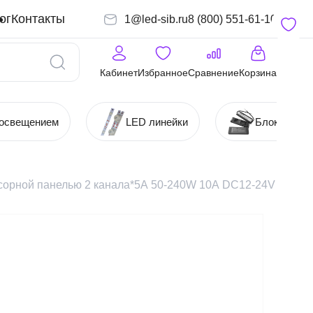
ог
Контакты
1@led-sib.ru
8 (800) 551-61-10
Кабинет
Избранное
Сравнение
Корзина
 освещением
LED линейки
Блоки (Ист
сорной панелью 2 канала*5А 50-240W 10А DC12-24V