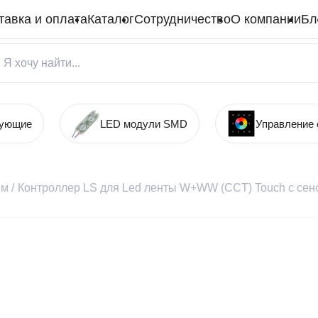
тавка и оплата
Каталог
Сотрудничество
О компании
Бл
тующие
LED модули SMD
Управление
ем
/
Контроллер LS для Led ленты W+WW (CCT) Touch с сен