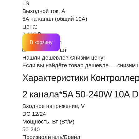
LS
Выходной ток, А
5A на канал (общий 10A)
Цена:
2 115 ₽
В корзину
шт
Нашли дешевле? Снизим цену!
Если вы найдёте товар дешевле — снизим ц
Характеристики Контролле
2 канала*5А 50-240W 10А 
Входное напряжение, V
DC 12/24
Мощность, Вт (Вт/м)
50-240
Производитель/Бренд