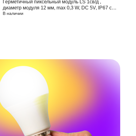
Герметичный пиксельный модуль LS 1св/д ,
Г
диаметр модуля 12 мм, max 0,3 W, DC 5V, IP67 с
д
В наличии
В
чипом 6803
ч