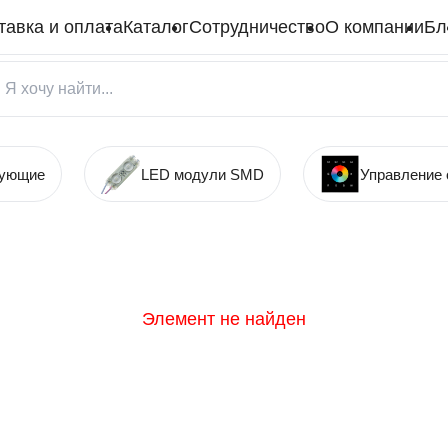
тавка и оплата
Каталог
Сотрудничество
О компании
Бл
тующие
LED модули SMD
Управление
Элемент не найден