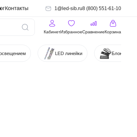
ог
Контакты
1@led-sib.ru
8 (800) 551-61-10
Кабинет
Избранное
Сравнение
Корзина
 освещением
LED линейки
Блоки (Ист