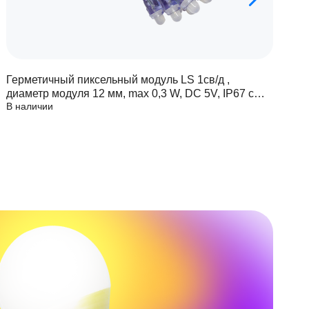
Герметичный пиксельный модуль LS 1св/д ,
Г
диаметр модуля 12 мм, max 0,3 W, DC 5V, IP67 с
д
В наличии
В
чипом 6803
ч