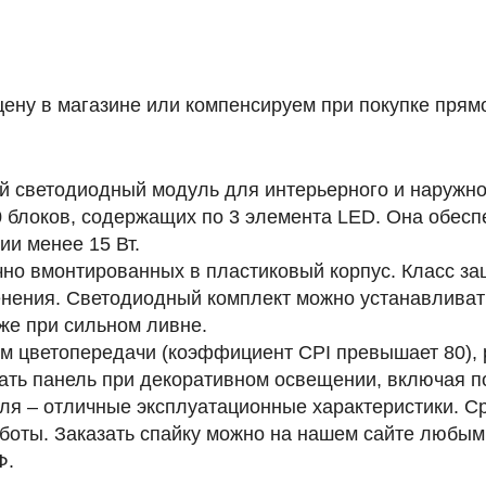
ену в магазине или компенсируем при покупке прямо
й светодиодный модуль для интерьерного и наружно
0 блоков, содержащих по 3 элемента LED. Она обесп
гии менее
15 Вт
.
чно вмонтированных в пластиковый корпус. Класс з
енения. Светодиодный комплект можно устанавливат
же при сильном ливне.
 цветопередачи (коэффициент CPI превышает 80), р
вать панель при декоративном освещении, включая п
ля – отличные эксплуатационные характеристики. С
аботы. Заказать спайку можно на нашем сайте любы
Ф.