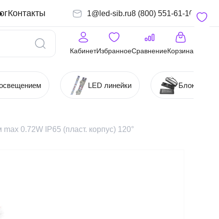
ог
Контакты
1@led-sib.ru
8 (800) 551-61-10
Кабинет
Избранное
Сравнение
Корзина
 освещением
LED линейки
Блоки (Ист
x 0.72W IP65 (пласт. корпус) 120°