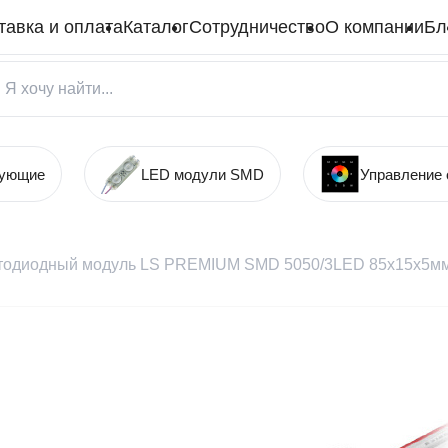
тавка и оплата
Каталог
Сотрудничество
О компании
Бл
тующие
LED модули SMD
Управление
тодиодный модуль LS PREMIUM SMD 5050/3LED 85х15х5мм ma