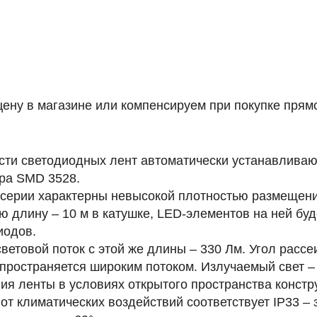
ену в магазине или компенсируем при покупке прямо
ости светодиодных лент автоматически устанавлива
ра SMD 3528.
серии характерны невысокой плотностью размещения 
ую
длину – 10 м
в катушке,
LED-элементов на ней буд
иодов.
световой поток с этой же длины – 330 Лм. Угол рассе
спространяется широким потоком. Излучаемый свет –
я ленты в условиях открытого пространства констр
от климатических воздействий соответствует IP33
– 