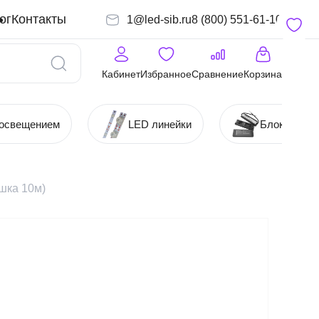
ог
Контакты
1@led-sib.ru
8 (800) 551-61-10
Кабинет
Избранное
Сравнение
Корзина
 освещением
LED линейки
Блоки (Ист
шка 10м)