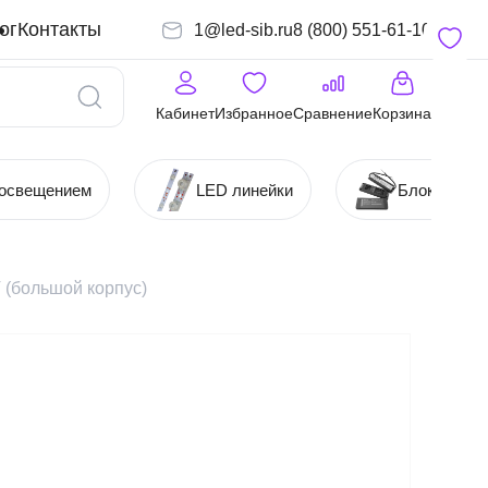
ог
Контакты
1@led-sib.ru
8 (800) 551-61-10
Кабинет
Избранное
Сравнение
Корзина
 освещением
LED линейки
Блоки (Ист
 (большой корпус)