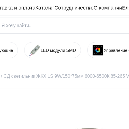
тавка и оплата
Каталог
Сотрудничество
О компании
Бл
тующие
LED модули SMD
Управление
/
СД светильник ЖКХ LS 9W/150*75мм 6000-6500К 85-265 V