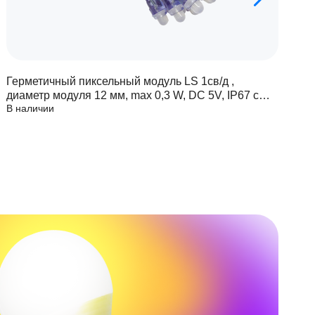
Герметичный пиксельный модуль LS 1св/д ,
Г
диаметр модуля 12 мм, max 0,3 W, DC 5V, IP67 с
д
В наличии
В
чипом 6803
ч