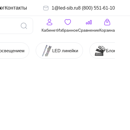
ог
Контакты
1@led-sib.ru
8 (800) 551-61-10
Кабинет
Избранное
Сравнение
Корзина
 освещением
LED линейки
Блоки (Ист