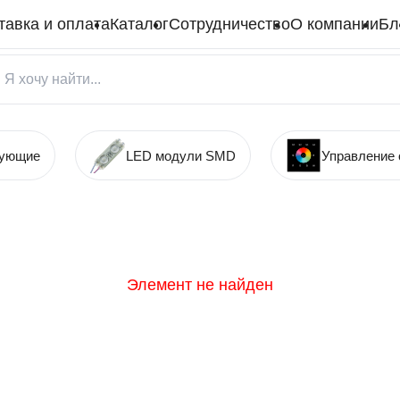
тавка и оплата
Каталог
Сотрудничество
О компании
Бл
тующие
LED модули SMD
Управление
Элемент не найден